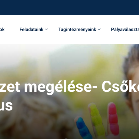
sok
Feladataink
Tagintézményeink
Pályaválaszt
zet megélése- Csőke 
us