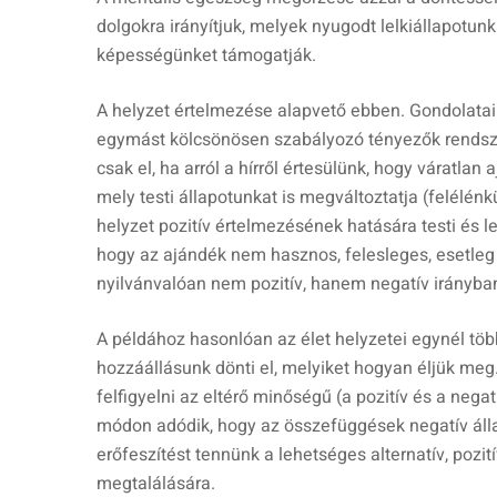
dolgokra irányítjuk, melyek nyugodt lelkiállapot
képességünket támogatják.
A helyzet értelmezése alapvető ebben. Gondolatain
egymást kölcsönösen szabályozó tényezők rendszer
csak el, ha arról a hírről értesülünk, hogy váratl
mely testi állapotunkat is megváltoztatja (felélén
helyzet pozitív értelmezésének hatására testi és le
hogy az ajándék nem hasznos, felesleges, esetle
nyilvánvalóan nem pozitív, hanem negatív irányban 
A példához hasonlóan az élet helyzetei egynél több
hozzáállásunk dönti el, melyiket hogyan éljük m
felfigyelni az eltérő minőségű (a pozitív és a neg
módon adódik, hogy az összefüggések negatív állap
erőfeszítést tennünk a lehetséges alternatív, poz
megtalálására.