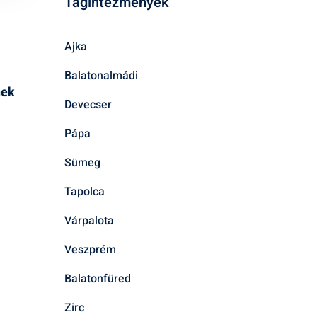
Tagintézmények
Ajka
Balatonalmádi
nek
Devecser
Pápa
Sümeg
Tapolca
Várpalota
Veszprém
Balatonfüred
Zirc