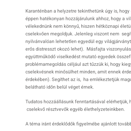
Karanténban a helyzetre tekinthetünk úgy is, hogy
éppen hatékonyan hozzájárulunk ahhoz, hogy a vil
vélekednünk nem könnyű, hiszen hétköznapi élet
cselekvően megoldjuk. Jelenleg viszont nem segít, 
nyilvánvalóan lehetetlen egyedül egy világjárvány
erős distresszt okozó lehet). Másfajta viszonyulásu
együttműködő viselkedést mutató egyedek összefo
problémamegoldás céljául azt tűzzük ki, hogy kieg
cselekvésnek minősülhet minden, amit ennek érde
érdekében). Segíthet az is, ha emlékeztetjük magu
belátható időn belül véget érnek.
Tudatos hozzáállásunk fenntartásával elérhetjük,
cselekvő résztvevők egyéb élethelyzeteinkben.
A téma iránt érdeklődők figyelmébe ajánlott tová