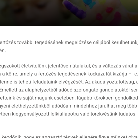
rtőzés további terjedésének megelőzése céljából kerülhetünk,
én.
szokott életvitelünk jelentősen átalakul, és a változás váratla
a a körre, amely a fertőzés terjedésének kockázatát kizárja – e
enné is teheti feladataink elvégzését. Az akadályoztatottság, 
 Emellett az alaphelyzetből adódó szorongató gondolatoktól s
tteink és saját magunk esetében, tágabb körökben gondolkod
Egyéni élethelyzetünkből adódóan mindehhez járulhat még több
etben kiegyensúlyozott lelkiállapotra való törekvésünk tudatos
kezdődik, hogy az aggasztó tények ellenére figyelmünket oly