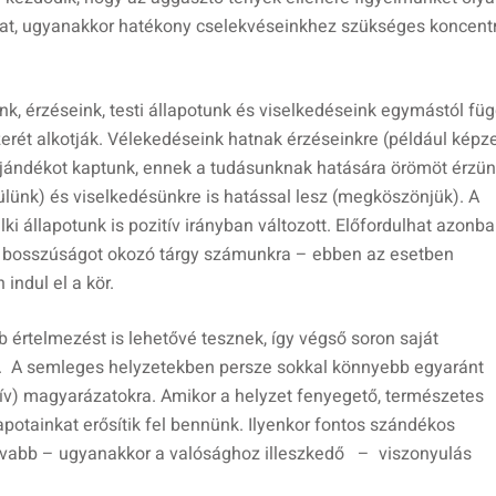
unkat, ugyanakkor hatékony cselekvéseinkhez szükséges koncent
k, érzéseink, testi állapotunk és viselkedéseink egymástól füg
ét alkotják. Vélekedéseink hatnak érzéseinkre (például képze
an ajándékot kaptunk, ennek a tudásunknak hatására örömöt érzün
külünk) és viselkedésünkre is hatással lesz (megköszönjük). A
lki állapotunk is pozitív irányban változott. Előfordulhat azonba
g bosszúságot okozó tárgy számunkra – ebben az esetben
indul el a kör.
 értelmezést is lehetővé tesznek, így végső soron saját
eg. A semleges helyzetekben persze sokkal könnyebb egyaránt
atív) magyarázatokra. Amikor a helyzet fenyegető, természetes
otainkat erősítik fel bennünk. Ilyenkor fontos szándékos
itívabb – ugyanakkor a valósághoz illeszkedő – viszonyulás