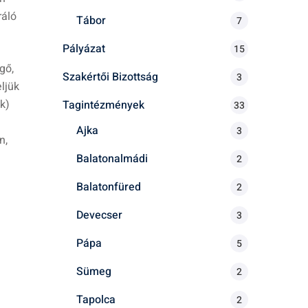
ráló
Tábor
7
Pályázat
15
gő,
Szakértői Bizottság
3
ljük
k)
Tagintézmények
33
Ajka
3
n,
Balatonalmádi
2
Balatonfüred
2
Devecser
3
Pápa
5
Sümeg
2
Tapolca
2