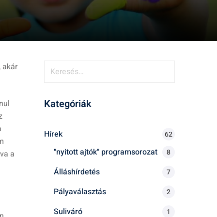
K
 akár
e
r
Kategóriák
nul
e
z
s
a
é
Hírek
62
em
s
"nyitott ajtók" programsorozat
8
va a
:
Álláshírdetés
7
Pályaválasztás
2
Suliváró
1
an