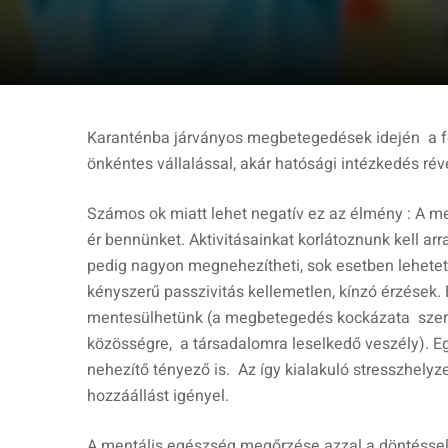
Karanténba járványos megbetegedések idején a fe
önkéntes vállalással, akár hatósági intézkedés rév
Számos ok miatt lehet negatív ez az élmény : A meg
ér bennünket. Aktivitásainkat korlátoznunk kell arr
pedig nagyon megnehezítheti, sok esetben lehetetl
kényszerű passzivitás kellemetlen, kínzó érzések.
mentesülhetünk (a megbetegedés kockázata szere
közösségre, a társadalomra leselkedő veszély). 
nehezítő tényező is. Az így kialakuló stresszhelyz
hozzáállást igényel.
A mentális egészség megőrzése azzal a döntéssel 