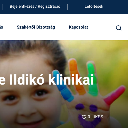
Bejelentkezés / Regisztráció
Letöltések
ás
Szakértői Bizottság
Kapcsolat
Ildikó klinikai
0
LIKES