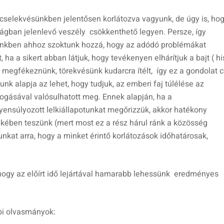
 cselekvésünkben jelentősen korlátozva vagyunk, de úgy is, ho
ágban jelenlevő veszély csökkenthető legyen. Persze, így
ünkben ahhoz szoktunk hozzá, hogy az adódó problémákat
ha a sikert abban látjuk, hogy tevékenyen elhárítjuk a bajt ( h
t megfékeznünk, törekvésünk kudarcra ítélt, így ez a gondolat 
nk alapja az lehet, hogy tudjuk, az emberi faj túlélése az
gásával valósulhatott meg. Ennek alapján, ha a
yensúlyozott lelkiállapotunkat megőrizzük, akkor hatékony
kében teszünk (mert most ez a rész hárul ránk a közösség
nkat arra, hogy a minket érintő korlátozások időhatárosak,
 hogy az előírt idő lejártával hamarabb lehessünk eredményes
bbi olvasmányok: