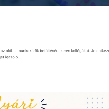
z alábbi munkakörök betöltésére keres kollégákat: Jelentkez
et igazoló...