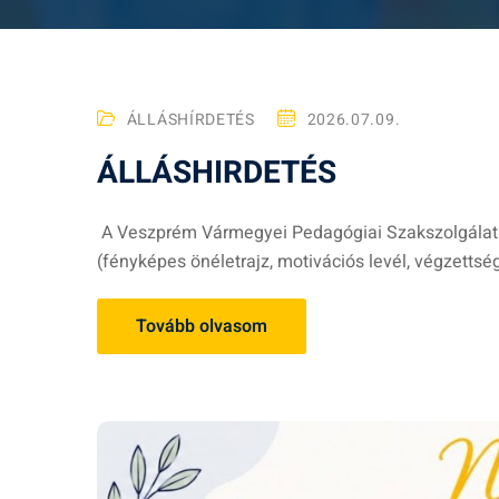
ÁLLÁSHÍRDETÉS
2026.07.09.
ÁLLÁSHIRDETÉS
A Veszprém Vármegyei Pedagógiai Szakszolgálat a
(fényképes önéletrajz, motivációs levél, végzettség
Tovább olvasom