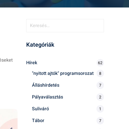
K
e
r
Kategóriák
e
s
é
éseket
Hírek
62
s
"nyitott ajtók" programsorozat
8
:
Álláshírdetés
7
Pályaválasztás
2
Suliváró
1
Tábor
7