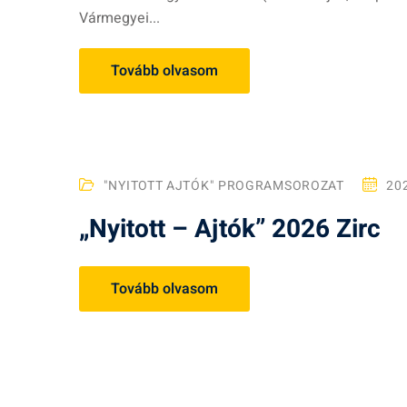
Vármegyei...
Tovább olvasom
"NYITOTT AJTÓK" PROGRAMSOROZAT
20
„Nyitott – Ajtók” 2026 Zirc
Tovább olvasom