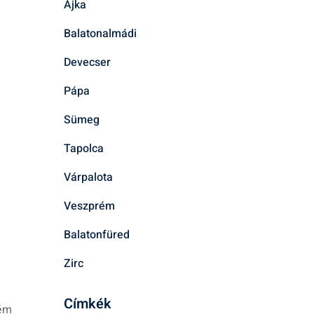
Ajka
Balatonalmádi
Devecser
Pápa
Sümeg
Tapolca
Várpalota
Veszprém
Balatonfüred
Zirc
Címkék
rém