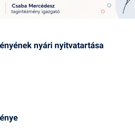
nyének nyári nyitvatartása
ménye