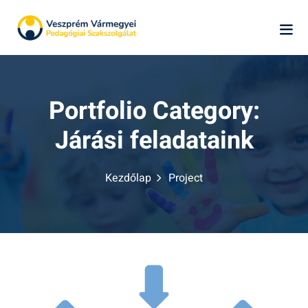
Skip
to
content
Portfolio Category:
Járási feladataink
k
Kezdőlap
Project
ág