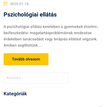
2020.01.10.
Pszichológiai ellátás
A pszichológiai ellátás keretében a gyermekek érzelmi-,
beilleszkedési- magatartásproblémáinak rendezése
érdekében tanácsadást vagy terápiás ellátást végzünk.
Amiben segíthetünk:...
Tovább olvasom
K
e
r
Kategóriák
e
s
é