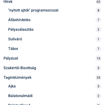
Hírek
62
s
"nyitott ajtók" programsorozat
8
:
Álláshírdetés
7
Pályaválasztás
2
Suliváró
1
Tábor
7
Pályázat
15
Szakértői Bizottság
3
Tagintézmények
33
Ajka
3
Balatonalmádi
2