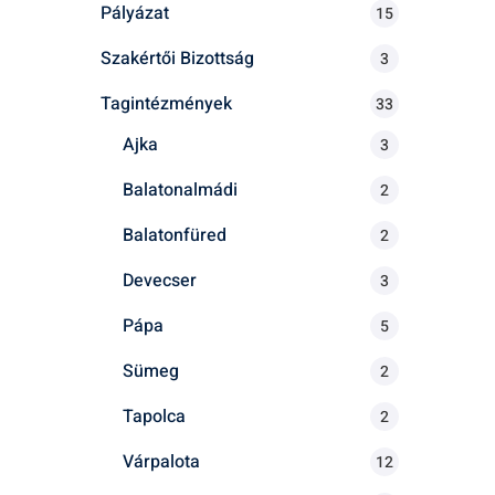
Pályázat
15
Szakértői Bizottság
3
Tagintézmények
33
Ajka
3
Balatonalmádi
2
Balatonfüred
2
Devecser
3
Pápa
5
Sümeg
2
Tapolca
2
Várpalota
12