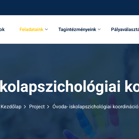
sok
Feladataink
Tagintézményeink
Pályaválaszt
kolapszichológiai k
Kezdőlap
Project
Óvoda- iskolapszichológiai koordináció