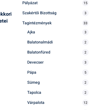
Pályázat
15
Szakértői Bizottság
3
kkori
etei
Tagintézmények
33
Ajka
3
Balatonalmádi
2
Balatonfüred
2
Devecser
3
Pápa
5
Sümeg
2
Tapolca
2
Várpalota
12