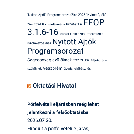
"Nyitott Ajtók" Programsorozat Zirc 2025
"Nyitott Ajtók"
EFOP
Zirc 2024
Bázisintézmény
EFOP-3.1.6
3.1.6-16
Iskolai előkészítő
Játékötletek
Nyitott Ajtók
iskolakezdéshez
Programsorozat
Segédanyag szülőknek
TOP PLUSZ
Tájékoztató
Veszprém
szülőknek
Óvodai előkészítés
Oktatási Hivatal
Pótfelvételi eljárásban még lehet
jelentkezni a felsőoktatásba
2026.07.30.
Elindult a pótfelvételi eljárás,