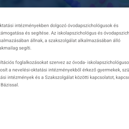
-oktatási intézményekben dolgozó óvodapszichológusok és
támogatása és segítése. Az iskolapszichológus és óvodapszic
kalmazásában állnak, a szakszolgálat alkalmazásában álló
kmailag segíti.
ultációs foglalkozásokat szervez az óvoda- iskolapszichológus
tosít a nevelési-oktatási intézményekből érkező gyermekek, szü
ási intézmények és a Szakszolgálat közötti kapcsolatot, kapcs
 Bázissal.