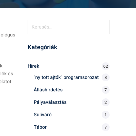
hológus
Kategóriák
ok
Hírek
62
lők és
"nyitott ajtók" programsorozat
8
olatot
Álláshírdetés
7
Pályaválasztás
2
Suliváró
1
Tábor
7