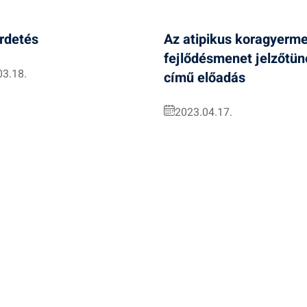
irdetés
Az atipikus koragyerme
fejlődésmenet jelzőtün
03.18.
című előadás
2023.04.17.