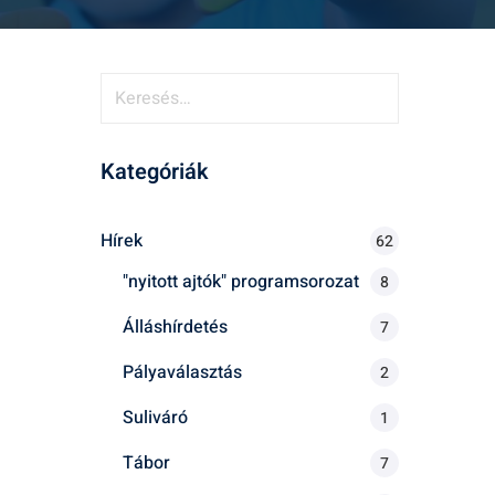
K
e
r
Kategóriák
e
s
é
Hírek
62
s
"nyitott ajtók" programsorozat
8
:
Álláshírdetés
7
Pályaválasztás
2
Suliváró
1
Tábor
7