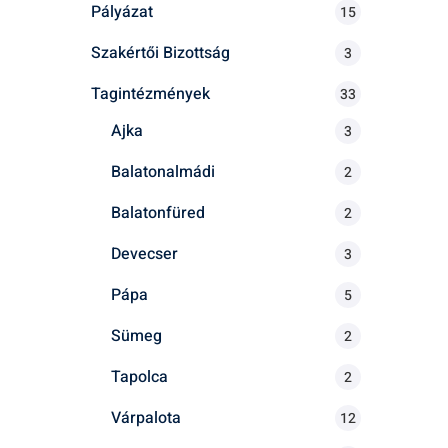
Pályázat
15
Szakértői Bizottság
3
Tagintézmények
33
Ajka
3
Balatonalmádi
2
Balatonfüred
2
Devecser
3
Pápa
5
Sümeg
2
Tapolca
2
Várpalota
12