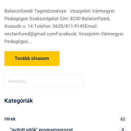
Balatonfüredi Tagintézménye Veszprém Vármegyei
Pedagógiai Szakszolgálat Cím: 8230 Balatonfüred,
Kossuth u. 14.Telefon: 0630/811-9145Email:
nevtanfured@gmail.comFacebook: Veszprém Vármegyei
Pedagógiai...
Tovább olvasom
K
e
r
Kategóriák
e
s
é
Hírek
62
s
"nyitott ajtók" programsorozat
8