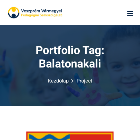
Skip
to
content
Portfolio Tag:
Balatonakali
k
Kezdőlap
Project
ág