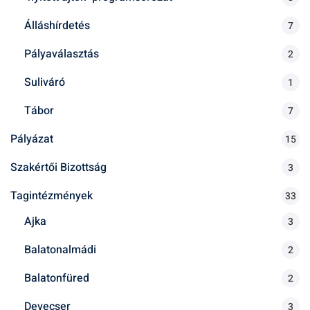
:
Álláshírdetés
7
Pályaválasztás
2
Suliváró
1
Tábor
7
Pályázat
15
Szakértői Bizottság
3
Tagintézmények
33
Ajka
3
Balatonalmádi
2
Balatonfüred
2
Devecser
3