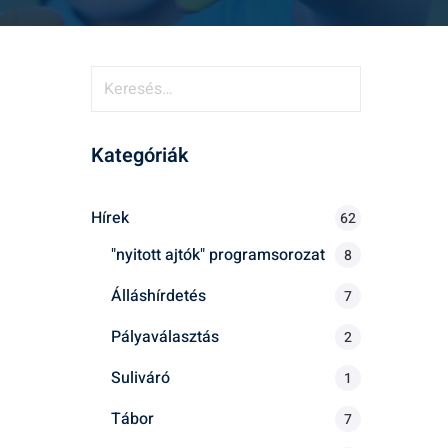
K
e
r
Kategóriák
e
s
é
Hírek
62
s
"nyitott ajtók" programsorozat
8
:
Álláshírdetés
7
Pályaválasztás
2
Suliváró
1
Tábor
7