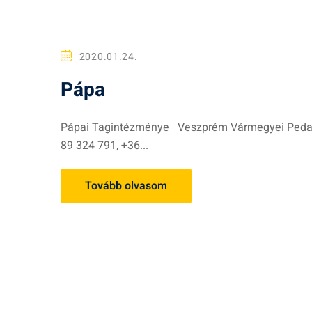
2020.01.24.
Pápa
Pápai Tagintézménye Veszprém Vármegyei Pedagóg
89 324 791, +36...
Tovább olvasom