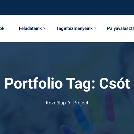
sok
Feladataink
Tagintézményeink
Pályaválaszt
Portfolio Tag:
Csót
Kezdőlap
Project