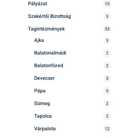
Pályázat
15
Szakértői Bizottság
3
Tagintézmények
33
Ajka
3
Balatonalmádi
2
Balatonfüred
2
Devecser
3
Pápa
5
Sümeg
2
Tapolca
2
Várpalota
12