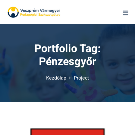
Skip
to
content
Portfolio Tag:
Pénzesgyőr
k
Kezdőlap
Project
ág