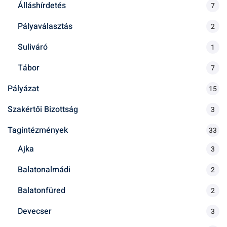
Álláshírdetés
7
Pályaválasztás
2
Suliváró
1
Tábor
7
Pályázat
15
Szakértői Bizottság
3
Tagintézmények
33
Ajka
3
Balatonalmádi
2
Balatonfüred
2
Devecser
3