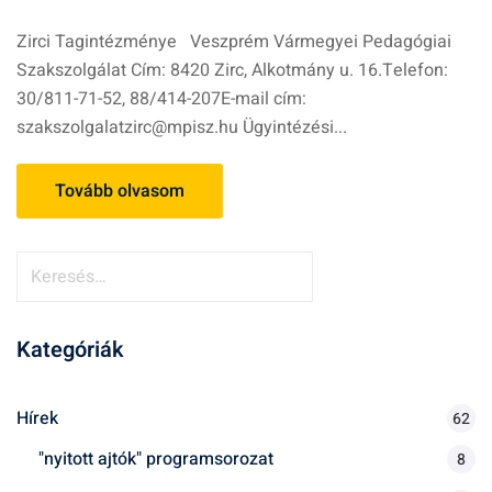
Zirci Tagintézménye Veszprém Vármegyei Pedagógiai
Szakszolgálat Cím: 8420 Zirc, Alkotmány u. 16.Telefon:
30/811-71-52, 88/414-207E-mail cím:
szakszolgalatzirc@mpisz.hu Ügyintézési...
Tovább olvasom
K
e
r
Kategóriák
e
s
é
Hírek
62
s
"nyitott ajtók" programsorozat
8
: