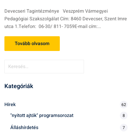
Devecseri Tagintézménye Veszprém Vármegyei
Pedagógiai Szakszolgálat Cím: 8460 Devecser, Szent Imre
utca 1.Telefon: 06-30/ 811- 7059E-mail cím:...
Tovább olvasom
K
e
r
Kategóriák
e
s
é
Hírek
62
s
"nyitott ajtók" programsorozat
8
:
Álláshírdetés
7