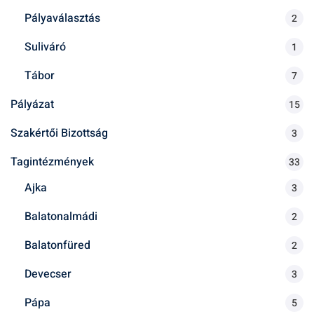
Pályaválasztás
2
Suliváró
1
Tábor
7
Pályázat
15
Szakértői Bizottság
3
Tagintézmények
33
Ajka
3
Balatonalmádi
2
Balatonfüred
2
Devecser
3
Pápa
5