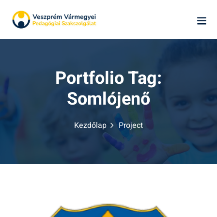
Skip
to
content
Portfolio Tag:
Somlójenő
k
Kezdőlap
Project
ág