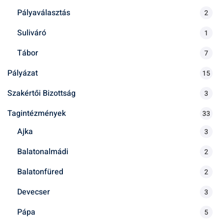
Pályaválasztás
2
Suliváró
1
Tábor
7
Pályázat
15
Szakértői Bizottság
3
Tagintézmények
33
Ajka
3
Balatonalmádi
2
Balatonfüred
2
Devecser
3
Pápa
5