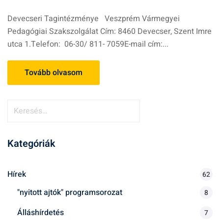
Devecseri Tagintézménye Veszprém Vármegyei
Pedagógiai Szakszolgálat Cím: 8460 Devecser, Szent Imre
utca 1.Telefon: 06-30/ 811- 7059E-mail cím:...
Tovább olvasom
K
e
r
Kategóriák
e
s
é
Hírek
62
s
"nyitott ajtók" programsorozat
8
:
Álláshírdetés
7