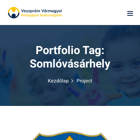
Skip
to
content
Portfolio Tag:
Somlóvásárhely
k
Kezdőlap
Project
ág