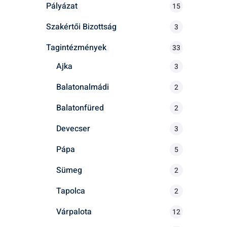
Pályázat
15
Szakértői Bizottság
3
Tagintézmények
33
Ajka
3
Balatonalmádi
2
Balatonfüred
2
Devecser
3
Pápa
5
Sümeg
2
Tapolca
2
Várpalota
12