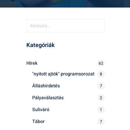
K
e
r
Kategóriák
e
s
é
Hírek
62
s
"nyitott ajtók" programsorozat
8
:
Álláshírdetés
7
Pályaválasztás
2
Suliváró
1
Tábor
7