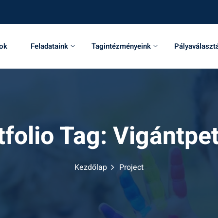
sok
Feladataink
Tagintézményeink
Pályaválaszt
tfolio Tag:
Vigántpe
Kezdőlap
Project