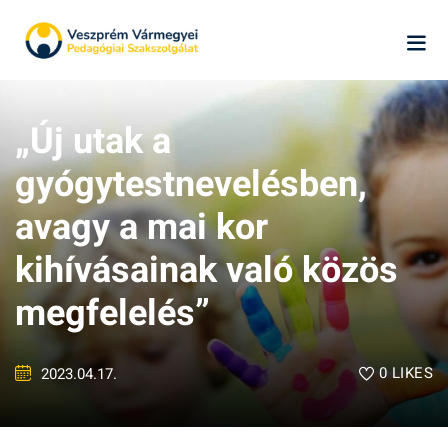
Skip
to
content
„Új utak a
gyógytestnevelésben,
avagy a mai kor
kihívásainak való közös
k
megfelelés”
ág
0
LIKES
2023.04.17.