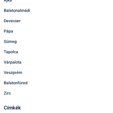
Ajka
Balatonalmádi
Devecser
Pápa
Sümeg
Tapolca
Várpalota
Veszprém
Balatonfüred
Zirc
Címkék