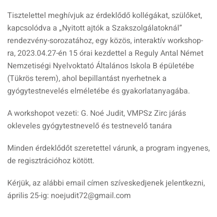
Tisztelettel meghívjuk az érdeklődő kollégákat, szülőket,
kapcsolódva a „Nyitott ajtók a Szakszolgálatoknál”
rendezvény-sorozatához, egy közös, interaktív workshop-
ra, 2023.04.27-én 15 órai kezdettel a Reguly Antal Német
Nemzetiségi Nyelvoktató Általános Iskola B épületébe
(Tükrös terem), ahol bepillantást nyerhetnek a
gyógytestnevelés elméletébe és gyakorlatanyagába.
A workshopot vezeti: G. Noé Judit, VMPSz Zirc járás
okleveles gyógytestnevelő és testnevelő tanára
Minden érdeklődőt szeretettel várunk, a program ingyenes,
de regisztrációhoz kötött.
Kérjük, az alábbi email címen szíveskedjenek jelentkezni,
április 25-ig: noejudit72@gmail.com