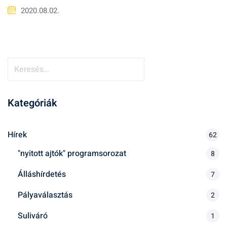
2020.08.02.
K
e
r
Kategóriák
e
s
é
Hírek
62
s
"nyitott ajtók" programsorozat
8
:
Álláshírdetés
7
Pályaválasztás
2
Suliváró
1