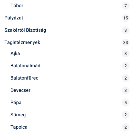
Tábor
7
Pályázat
15
Szakértői Bizottság
3
Tagintézmények
33
Ajka
3
Balatonalmádi
2
Balatonfüred
2
Devecser
3
Pápa
5
Sümeg
2
Tapolca
2