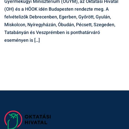
Gyermekügyi Minisztérium (OGYM), az Oktatási Hivatal
(OH) és a HÖOK idén Budapesten rendezte meg. A
felvételizők Debrecenben, Egerben, Győrött, Gyulán,
Miskolcon, Nyíregyházán, Óbudán, Pécsett, Szegeden,
Tatabányán és Veszprémben is ponthatárváró
eseményen is […]