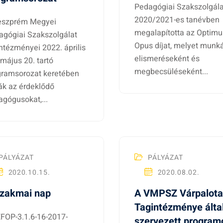
Pedagógiai Szakszolgála
2020/2021-es tanévben
eszprém Megyei
megalapította az Optimu
agógiai Szakszolgálat
Opus díjat, melyet munk
ntézményei 2022. április
elismeréseként és
 május 20. tartó
megbecsüléseként...
gramsorozat keretében
ák az érdeklődő
gógusokat,...
PÁLYÁZAT
PÁLYÁZAT
2020.10.15.
2020.08.02.
Szakmai nap
A VMPSZ Várpalota
Tagintézménye álta
EFOP-3.1.6-16-2017-
szervezett program