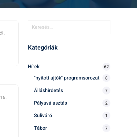
K
e
29.
r
Kategóriák
e
s
é
Hírek
62
s
"nyitott ajtók" programsorozat
8
:
Álláshírdetés
7
16.
Pályaválasztás
2
Suliváró
1
Tábor
7