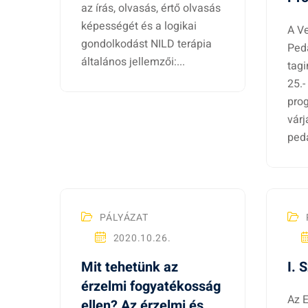
i
az írás, olvasás, értő olvasás
képességét és a logikai
t
A V
gondolkodást NILD terápia
Ped
általános jellemzői:...
tagi
á
25.-
pro
s
várj
peda
o
k
PÁLYÁZAT
2020.10.26.
Mit tehetünk az
I. 
érzelmi fogyatékosság
Az 
ellen? Az érzelmi és