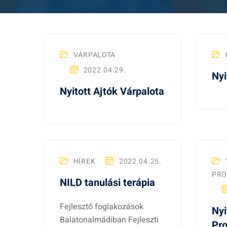
A
VÁRPALOTA
k
2022.04.29.
Nyi
Nyitott Ajtók Várpalota
t
u
a
HÍREK
2022.04.25.
PRO
NILD tanulási terápia
l
Fejlesztő foglakozások
Nyi
Balatonalmádiban Fejleszti
Pr