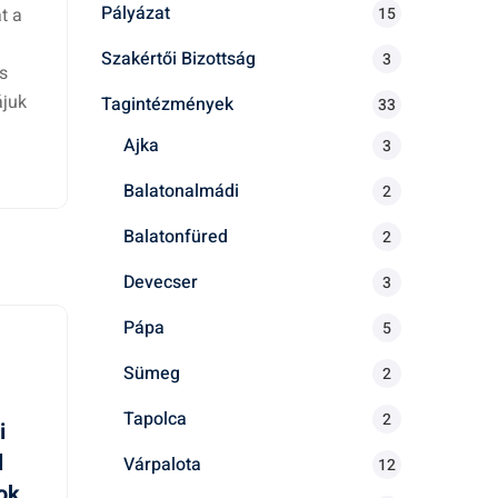
Pályázat
15
t a
Szakértői Bizottság
3
s
ájuk
Tagintézmények
33
Ajka
3
Balatonalmádi
2
Balatonfüred
2
Devecser
3
Pápa
5
Sümeg
2
Tapolca
2
i
l
Várpalota
12
ok