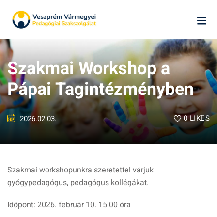
Skip
to
content
Szakmai Workshop a
Pápai Tagintézményben
0
LIKES
2026.02.03.
k
ág
Szakmai workshopunkra szeretettel várjuk
gyógypedagógus, pedagógus kollégákat.
Időpont: 2026. február 10. 15:00 óra