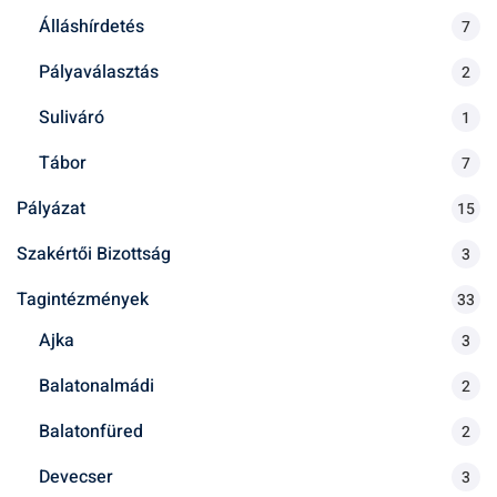
Álláshírdetés
7
Pályaválasztás
2
Suliváró
1
Tábor
7
Pályázat
15
Szakértői Bizottság
3
Tagintézmények
33
Ajka
3
Balatonalmádi
2
Balatonfüred
2
Devecser
3