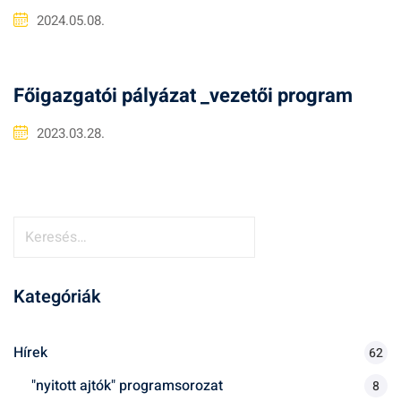
2024.05.08.
Főigazgatói pályázat _vezetői program
2023.03.28.
K
e
r
Kategóriák
e
s
é
Hírek
62
s
"nyitott ajtók" programsorozat
8
: