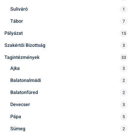
Suliváró
1
Tábor
7
Pályázat
15
Szakértői Bizottság
3
Tagintézmények
33
Ajka
3
Balatonalmádi
2
Balatonfüred
2
Devecser
3
Pápa
5
Sümeg
2