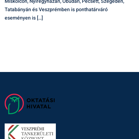
Miskolcon, Nyíregyházán, Óbudán, Pécsett, Szegeden,
Tatabányán és Veszprémben is ponthatárváró
eseményen is […]