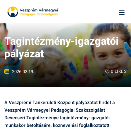
Skip
to
content
Tagintézmény-igazgatói
pályázat
0
LIKES
2026.02.19.
k
ág
A Veszprémi Tankerületi Központ pályázatot hirdet a
Veszprém Vármegyei Pedagógiai Szakszolgálat
Devecseri Tagintézménye tagintézmény-igazgatói
munkakör betöltésére, köznevelési foglalkoztatotti