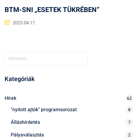
BTM-SNI „ESETEK TÜKRÉBEN”
2023.04.17.
K
e
r
Kategóriák
e
s
é
Hírek
62
s
"nyitott ajtók" programsorozat
8
:
Álláshírdetés
7
Pályaválasztás
2